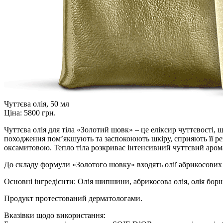
Чуттєва олія, 50 мл
Ціна:
5800 грн.
Чуттєва олія для тіла «Золотий шовк» – це еліксир чуттєвості,
походження пом’якшують та заспокоюють шкіру, сприяють її рег
оксамитовою. Тепло тіла розкриває інтенсивний чуттєвий арома
До складу формули «Золотого шовку» входять олії абрикосових к
Основні інгредієнти: Олія шипшини, абрикосова олія, олія борщ
Продукт протестований дерматологами.
Вказівки щодо використання: