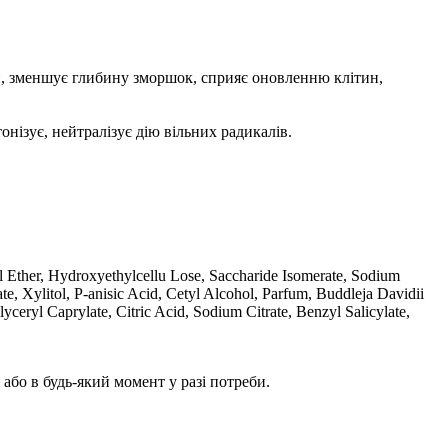
ри, зменшує глибину зморшок, сприяє оновленню клітин,
онізує, нейтралізує дію вільних радикалів.
lyl Ether, Hydroxyethylcellu Lose, Saccharide Isomerate, Sodium
, Xylitol, P-anisic Acid, Cetyl Alcohol, Parfum, Buddleja Davidii
eryl Caprylate, Citric Acid, Sodium Citrate, Benzyl Salicylate,
 або в будь-який момент у разі потреби.