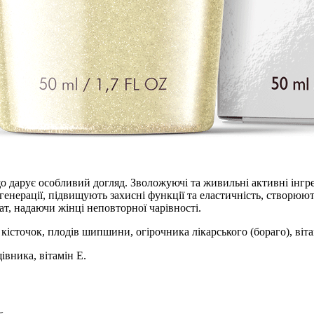
 що дарує особливий догляд. Зволожуючі та живильні активні інг
енерації, підвищують захисні функції та еластичність, створюют
т, надаючи жінці неповторної чарівності.
істочок, плодів шипшини, огірочника лікарського (бораго), віта
івника, вітамін Е.