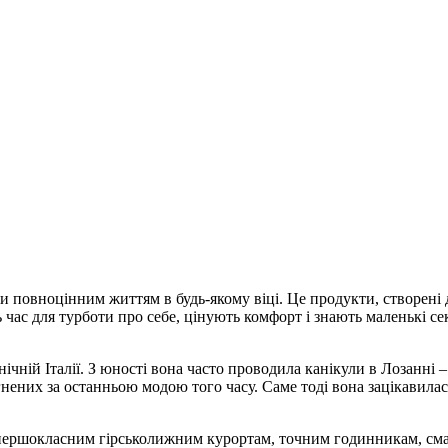
и повноцінним життям в будь-якому віці. Це продукти, створені д
 час для турботи про себе, цінують комфорт і знають маленькі с
ій Італії. З юності вона часто проводила канікули в Лозанні – м
нених за останньою модою того часу. Саме тоді вона зацікавилас
и першокласним гірськолижним курортам, точним годинникам, см