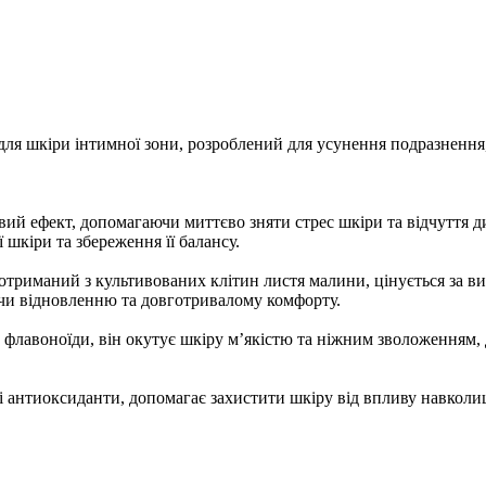
ля шкіри інтимної зони, розроблений для усунення подразнення
кійливий ефект, допомагаючи миттєво зняти стрес шкіри та відчуття
шкіри та збереження її балансу.
кт, отриманий з культивованих клітин листя малини, цінується за в
ючи відновленню та довготривалому комфорту.
ди та флавоноїди, він окутує шкіру м’якістю та ніжним зволоження
иродні антиоксиданти, допомагає захистити шкіру від впливу навко