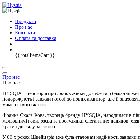
Продукти
Про нас
Контакти
Оплата та доставка
{{ totalItemsCart }}
Про нас
Про нас
HYSQIA – це історія про любов жінки до себе та її бажання жит
подорожують і завжди готові до нових авантюр, але й знаходять
момент свого життя.
Франка Скала-Кова, творець бренду HYSQIA, народилася в північн
мальовничі гори, озера та прогулянки елегантних панянок, одяг
краси і догляду за собою.
У 80-х роках Швейцарія вже була еталонам надійності завдяк