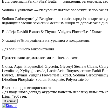
Butyrospermum Parkii (Shea) Butter — живлення, регенерація, з
Sodium Hyaluronate — гіалуронат натрію: зволожує, запобігає вт
Sodium Carboxymethyl Betaglucan — полісахарид із пекарських 
підвищує власний захисний механізм шкіри та допомагає віднов
Buddleja Davidii Extract & Thymus Vulgaris Flower/Leaf Extract
У складі 98% інгредієнтів натурального походження.
Для зовнішнього використання.
Протестовано дерматологами та гінекологами.
Склад: Aqua, Propanediol, Glycerin, Glyceryl Stearate Citrate, Capry
Levulinate, Xylitylglucoside, Lactic Acid, Butyrospermum Parkii But
Extract, Thymus Vulgaris Flower/leaf Extract, Sodium Carboxymethyl
Disodium Phosphate, Sodium Phosphate, Polysorbate 60
Вказівки щодо використання:
Для щоденного догляду акуратно нанесіть невелику кількість кре
Ціна:
4900 грн.
В кошик