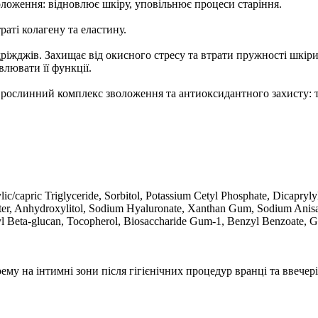
воложення: відновлює шкіру, уповільнює процеси старіння.
раті колагену та еластину.
дріжджів. Захищає від окисного стресу та втрати пружності шкі
лювати її функції.
 — рослинний комплекс зволоження та антиоксидантного захисту: т
lic/capric Triglyceride, Sorbitol, Potassium Cetyl Phosphate, Dicapry
ter, Anhydroxylitol, Sodium Hyaluronate, Xanthan Gum, Sodium Anisate
 Beta-glucan, Tocopherol, Biosaccharide Gum-1, Benzyl Benzoate, Glyc
му на інтимні зони після гігієнічних процедур вранці та ввечері