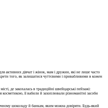
ля активних дівчат і жінок, мам і дружин, які не лише часто
екрети того, як залишатися чуттєвими і привабливими в кожен
істі, де закохалась в традиційні швейцарські пейзажі:
я косметикою, її вабили й захоплювали різноманітні засоби
ачному шоколаду й банкам, яким можна довіряти. Будь-який