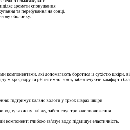
обережно помасажувати.
виділяє аромати спокушання.
упання та перебування на сонці.
зову оболонку.
 компонентами, які допомагають боротися із сухістю шкіри, відн
ну мікрофлору та pH інтимної зони, забезпечуючи комфорт і бал
ження: підтримує баланс вологи у трьох шарах шкіри.
иродну захисну плівку, забезпечує тривале зволоження.
ий компонент: глибоко зв’язує воду, підвищує еластичність.