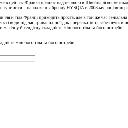
ме в цей час Франка працює над першою в Швейцарії косметикою,
не зупинити – народження бренду HYSQIA в 2008-му році виперед
иччя й тіла Франці приходить проста, але в той же час геніальна
сті води під час тривалих поїздок і перельотів та забезпечити п
и магічну й тендітну складність жіночого тіла та його потреби.
ладність жіночого тіла та його потреби