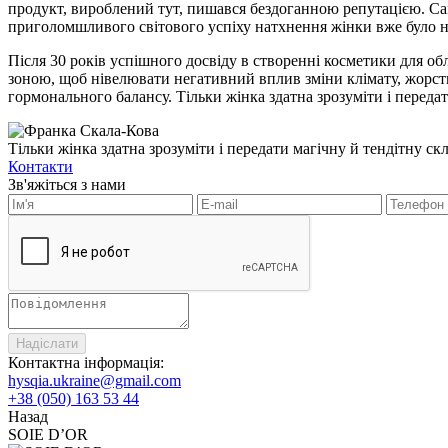
продукт, вироблений тут, пишався бездоганною репутацією. Са
приголомшливого світового успіху натхнення жінки вже було 
Після 30 років успішного досвіду в створенні косметики для обл
зоною, щоб нівелювати негативний вплив зміни клімату, жорстко
гормонального балансу. Тільки жінка здатна зрозуміти і передат
Тільки жінка здатна зрозуміти і передати магічну й тендітну ск
Контакти
Зв'яжіться з нами
Надіслати
Контактна інформація:
hysqia.ukraine@gmail.com
+38 (050) 163 53 44
Назад
SOIE D’OR