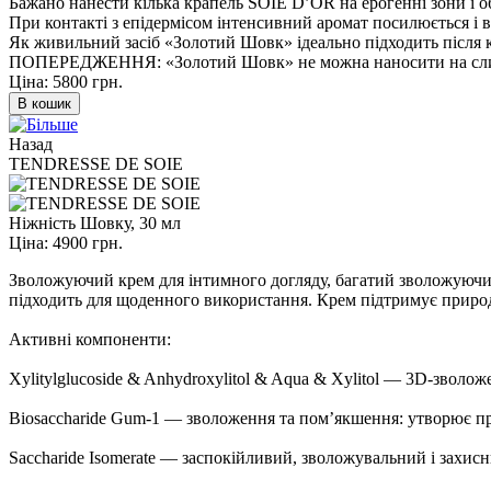
Бажано нанести кілька крапель SOIE D’OR на ерогенні зони і 
При контакті з епідермісом інтенсивний аромат посилюється і 
Як живильний засіб «Золотий Шовк» ідеально підходить після к
ПОПЕРЕДЖЕННЯ: «Золотий Шовк» не можна наносити на сли
Ціна:
5800 грн.
В кошик
Назад
TENDRESSE DE SOIE
Ніжність Шовку, 30 мл
Ціна:
4900 грн.
Зволожуючий крем для інтимного догляду, багатий зволожуючими
підходить для щоденного використання. Крем підтримує природ
Активні компоненти:
Xylitylglucoside & Anhydroxylitol & Aqua & Xylitol — 3D-зволо
Biosaccharide Gum-1 — зволоження та пом’якшення: утворює пр
Saccharide Isomerate — заспокійливий, зволожувальний і захисн