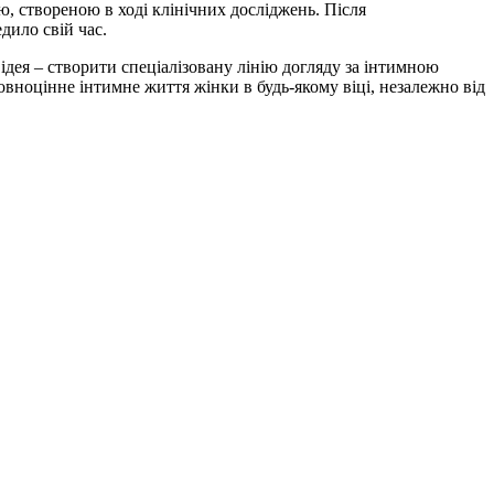
 створеною в ході клінічних досліджень. Після
ило свій час.
 ідея – створити спеціалізовану лінію догляду за інтимною
овноцінне інтимне життя жінки в будь-якому віці, незалежно від