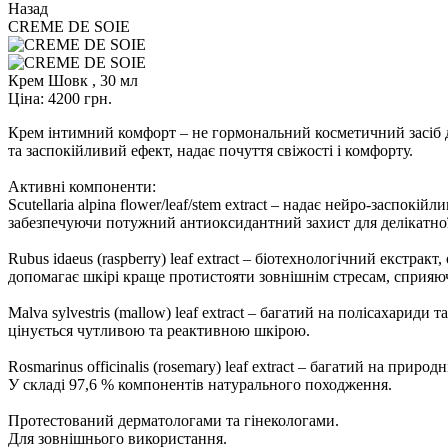
Назад
CREME DE SOIE
Крем Шовк , 30 мл
Ціна:
4200 грн.
Крем інтимний комфорт – не гормональний косметичний засіб д
та заспокійливий ефект, надає почуття свіжості і комфорту.
Активні компоненти:
Scutellaria alpina flower/leaf/stem extract – надає нейро-заспо
забезпечуючи потужний антиоксидантний захист для делікатної 
Rubus idaeus (raspberry) leaf extract – біотехнологічний екстра
допомагає шкірі краще протистояти зовнішнім стресам, сприя
Malva sylvestris (mallow) leaf extract – багатий на полісахари
цінується чутливою та реактивною шкірою.
Rosmarinus officinalis (rosemary) leaf extract – багатий на пр
У складі 97,6 % компонентів натурального походження.
Протестований дерматологами та гінекологами.
Для зовнішнього використання.